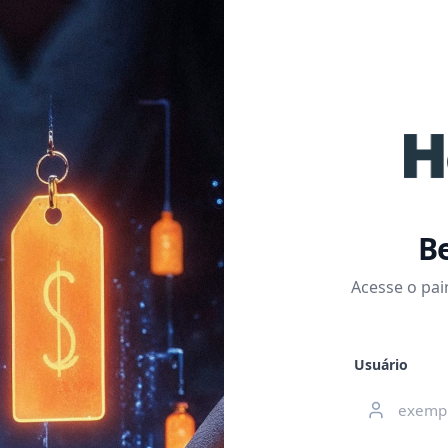
Be
Acesse o pai
Usuário