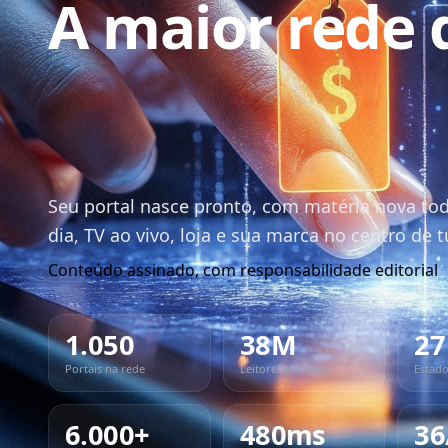
A maior rede 
jornalismo
regional do Br
Seu portal nasce pronto, com matéria nova to
dia, TV ao vivo, loja e sua marca no centro de 
Conteúdo assinado, com responsabilidade editorial
1.050
38M
27
Portais na rede
Leitores por mês
Estado
6.000+
480ms
36