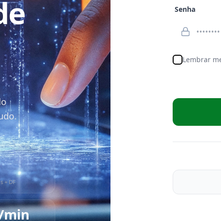
de
Senha
asil.
Lembrar me
do
tudo.
s + DF
/min